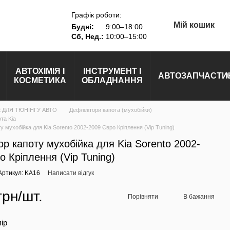
Графік роботи:
Мій кошик
Будні:
9:00–18:00
Сб, Нед.:
10:00–15:00
АВТОХІМІЯ І
ІНСТРУМЕНТ І
АВТОЗАПЧАСТИ
КОСМЕТИКА
ОБЛАДНАННЯ
 ДЛЯ ТЮНІНГУ АВТО
Дефлектори капота (мухобійки)
та Kia
 мухобійка для Kia Sorento 2002-2009 Євро Кріплення (Vip Tuning)
р капоту мухобійка для Kia Sorento 2002-
о Кріплення (Vip Tuning)
Артикул: KA16
Написати відгук
грн/шт.
Порівняти
В бажання
лір