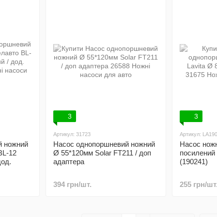
3
3
Артикул: 31723
Артикул: LA19
й ножний
Насос однопоршневий ножний
Насос нож
BL-12
Ø 55*120мм Solar FT211 / доп
посилений 
дод.
адаптера
(190241)
394 грн/шт.
255 грн/шт