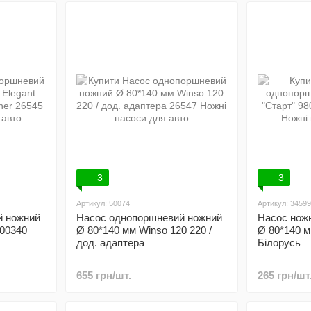
3
3
Артикул: 50074
Артикул: 34599
й ножний
Насос однопоршневий ножний
Насос нож
100340
Ø 80*140 мм Winso 120 220 /
Ø 80*140 м
дод. адаптера
Білорусь
655 грн/шт.
265 грн/шт