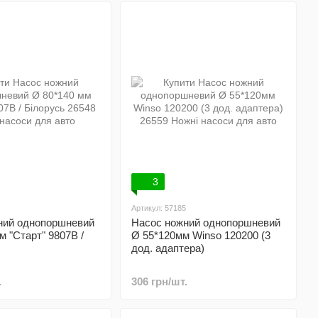
3
Артикул: 57185
ний однопоршневий
Насос ножний однопоршневий
м "Старт" 9807В /
Ø 55*120мм Winso 120200 (3
дод. адаптера)
.
306 грн/шт.