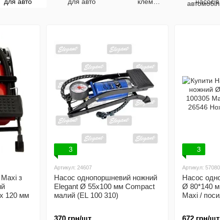
для авто
для авто
клем
насосів
прикурювання
наконечни
шланг
3
3
Артикул: 24607
Артикул: 57080
 Maxi з
Насос однопоршневий ножний
Насос одн
ий
Elegant Ø 55x100 мм Compact
Ø 80*140 м
x 120 мм
малий (EL 100 310)
Maxi / пос
370 грн/шт.
672 грн/шт