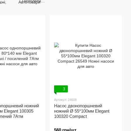
 -
Пістолети
ки -
підкачування
и
3
Артикул: 24608
опоршневий ножний
Насос двонопоршневий
м Elegant 100305
ножний Ø 55*100мм Elegant
илений 7Атм
100320 Compact
.
560 грн/шт.