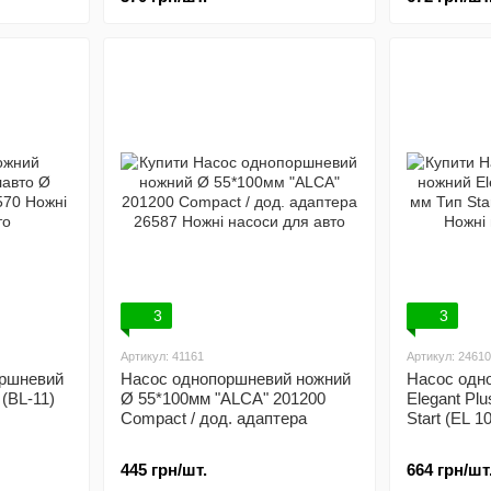
3
3
Артикул: 41161
Артикул: 24610
оршневий
Насос однопоршневий ножний
Насос одн
(BL-11)
Ø 55*100мм "ALCA" 201200
Elegant Pl
Compact / дод. адаптера
Start (EL 1
445 грн/шт.
664 грн/шт