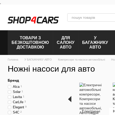
,
Перейти к основному контенту
ТОВАРИ З
ДЛЯ
У
БЕЗКОШТОВНОЮ
САЛОНУ
БАГАЖНИКУ
ДОСТАВКОЮ
АВТО
АВТО
Головна
У БАГАЖНИКУ АВТО
Компресори та насоси автомобільні
Но
Ножні насоси для авто
Бренд
Alca
1
Solar
1
Lavita
1
CarLife
3
Elegant
9
Електричні
Н
S4C
2