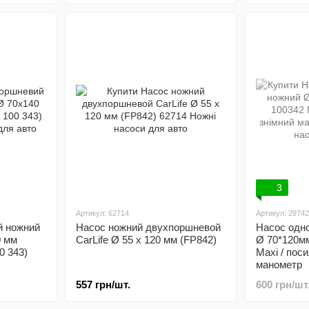
3
Артикул: 62714
Артикул: 29742
й ножний
Насос ножний двухпоршневой
Насос одн
0 мм
CarLife Ø 55 x 120 мм (FP842)
Ø 70*120мм
0 343)
Maxi / поси
манометр
557 грн/шт.
600 грн/шт