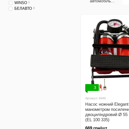
автомобільні
WINSO
1
компресори
БЕЛАВТО
3
3
Артикул: 8449
Насос ножний Elegant
манометром посилен
двоциліндровий Ø 55 
(EL 100 335)
669 грн/шт.