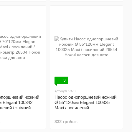
3
Артикул: 5370
опоршневий ножний
Насос однопоршневий ножний
 Elegant 100342
Ø 55*120мм Elegant 100325
лений / знімний
Maxi / посилений
.
332 грн/шт.