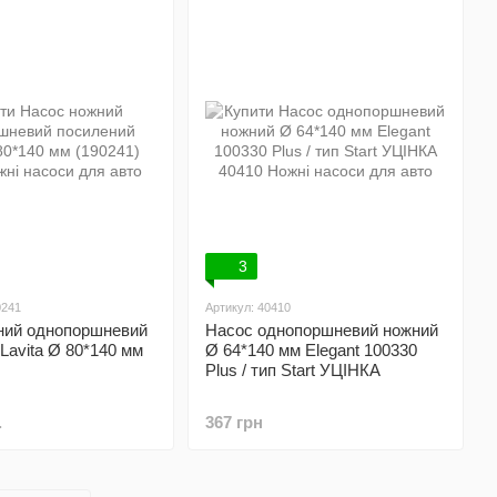
3
0241
Артикул: 40410
ний однопоршневий
Насос однопоршневий ножний
Lavita Ø 80*140 мм
Ø 64*140 мм Elegant 100330
Plus / тип Start УЦІНКА
.
367 грн