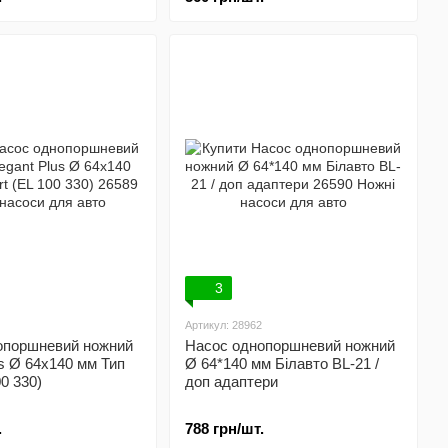
3
Артикул: 28962
опоршневий ножний
Насос однопоршневий ножний
us Ø 64x140 мм Тип
Ø 64*140 мм Білавто BL-21 /
00 330)
доп адаптери
.
788 грн/шт.