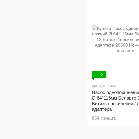
3
Артикул: 29464
Насос однопоршневи
Ø 64*115мм Белавто 
Витязь / посилений / 
адаптера
854 грн/шт.