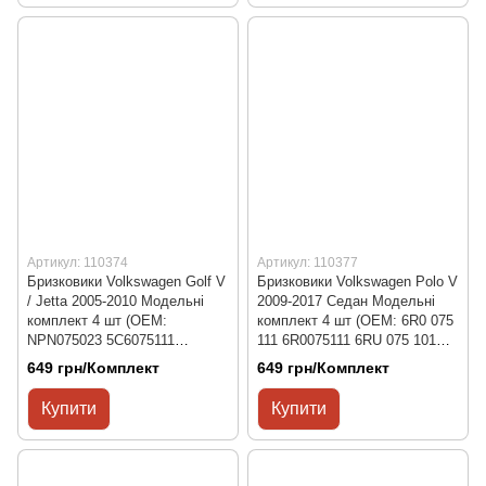
Артикул: 110374
Артикул: 110377
Бризковики Volkswagen Golf V
Бризковики Volkswagen Polo V
/ Jetta 2005-2010 Модельні
2009-2017 Седан Модельні
комплект 4 шт (OEM:
комплект 4 шт (OEM: 6R0 075
NPN075023 5C6075111
111 6R0075111 6RU 075 101
5C6075101A)
6RU 075 101 A)
649 грн/Комплект
649 грн/Комплект
Купити
Купити