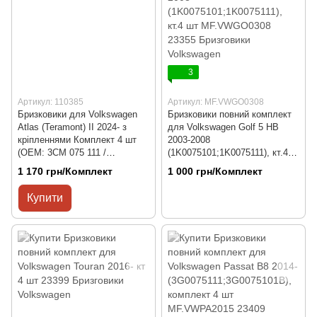
3
Артикул: 110385
Артикул: MF.VWGO0308
Бризковики для Volkswagen
Бризковики повний комплект
Atlas (Teramont) II 2024- з
для Volkswagen Golf 5 HB
кріпленнями Комплект 4 шт
2003-2008
(OEM: 3CM 075 111 /
(1K0075101;1K0075111), кт.4
3CM075111 3CM 075 101 /
шт MF.VWGO0308
1 170 грн/Комплект
1 000 грн/Комплект
3CM075101)
Купити