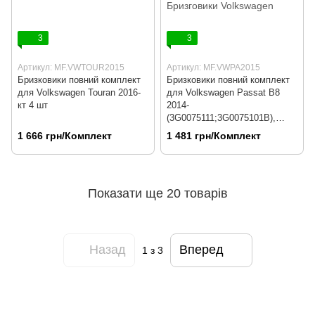
3
3
Артикул: MF.VWTOUR2015
Артикул: MF.VWPA2015
Бризковики повний комплект
Бризковики повний комплект
для Volkswagen Touran 2016-
для Volkswagen Passat B8
кт 4 шт
2014-
(3G0075111;3G0075101B),
комплект 4 шт MF.VWPA2015
1 666 грн/Комплект
1 481 грн/Комплект
Показати ще 20 товарів
Назад
Вперед
1
з 3