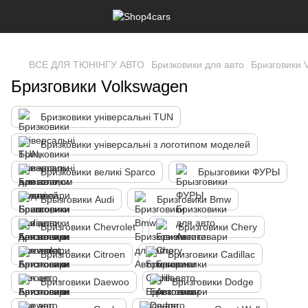
,
ВСЕ ДЛЯ ТЮНІНГУ АВТО
Бризковики для авто
Бризговики 
Бризговики Volkswagen
Бризковики універсальні TUN
Бризковики універсальні з логотипом моделей
Бризковики великі Sparco
Брызговики ФУРЫ
Брызговики Audi
Бризговики Bmw
Бризговики Chevrolet
Бризговики Chery
Бризговики Citroen
Бризговики Cadillac
Бризговики Daewoo
Бризговики Dodge