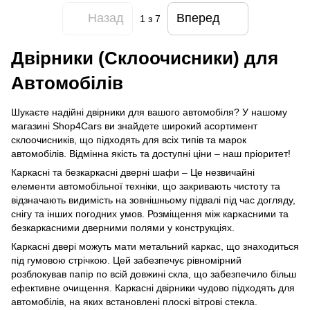
Назад
Вперед
1
з 7
Двірники (Склоочисники) для
Автомобілів
Шукаєте надійні двірники для вашого автомобіля? У нашому
магазині Shop4Cars ви знайдете широкий асортимент
склоочисників, що підходять для всіх типів та марок
автомобілів. Відмінна якість та доступні ціни – наш пріоритет!
Каркасні та безкаркасні дверні шафи – Це незвичайні
елементи автомобільної техніки, що закривають чистоту та
відзначають видимість на зовнішньому підвалі під час догляду,
снігу та інших погодних умов. Розміщення між каркасними та
безкаркасними дверними полями у конструкціях.
Каркасні двері можуть мати метальний каркас, що знаходиться
під гумовою стрічкою. Цей забезпечує рівномірний
розблокував папір по всій довжині скла, що забезпечило більш
ефективне очищення. Каркасні двірники чудово підходять для
автомобілів, на яких встановлені плоскі вітрові стекла.