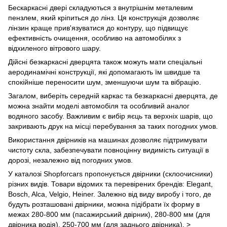
Бескаркасні двері складуються з внутрішнім металевим
пензлем, який кріпиться до лінз. Ця конструкція дозволяє
лінзин краще прив'язуватися до контуру, що підвищує
ефективність очищення, особливо на автомобілях з
відхиленого вітрового шару.
Дійсні безкаркасні дверцята також можуть мати спеціальні
аеродинамічні конструкції, які допомагають їм швидше та
спокійніше переносити шум, зменшуючи шум та вібрацію.
Загалом, виберіть середній каркас та безкаркасні дверцята, де
можна знайти моделі автомобіля та особливий аналог
водяного засобу. Важливим є вибір яєць та верхніх шарів, що
закривають друк на місці перебування за таких погодних умов.
Використання двірників на машинах дозволяє підтримувати
чистоту скла, забезпечувати повноцінну видимість ситуації в
дорозі, незалежно від погодних умов.
У каталозі Shopforcars пропонується двірники (склоочисники)
різних видів. Товари відомих та перевірених брендів: Elegant,
Bosch, Alca, Velgio, Heiner. Залежно від виду виробу і того, де
будуть розташовані двірники, можна підібрати їх форму в
межах 280-800 мм (пасажирський двірник), 280-800 мм (для
двірника водія), 250-700 мм (для заднього двірника). >