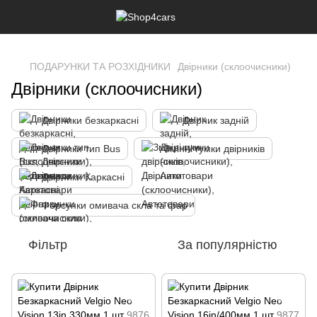
,
ПОДАРУНКИ ТА РОЗХІДНИКИ
Двірники (склоочисники)
Двірники (склоочисники)
Двірники безкаркасні
Двірник задній
Двірники тип Bus
Змінні гумки двірників
Двірники Каркасні
Форсунки омивача скла та фар
Фільтр
За популярністю