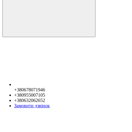
+380678071946
+380955007105
+380632062652
Замовити дзвінок