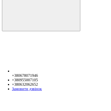
+380678071946
+380955007105
+380632062652
Замовити дзвінок