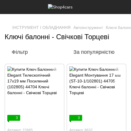
,
ІНСТРУМЕНТ І ОБЛАДНАННЯ
Автоінструмент
Ключі балонні
Ключі балонні - Свічкові Торцеві
Фільтр
За популярністю
3
3
Артикул: 22665
Артикул: 8632