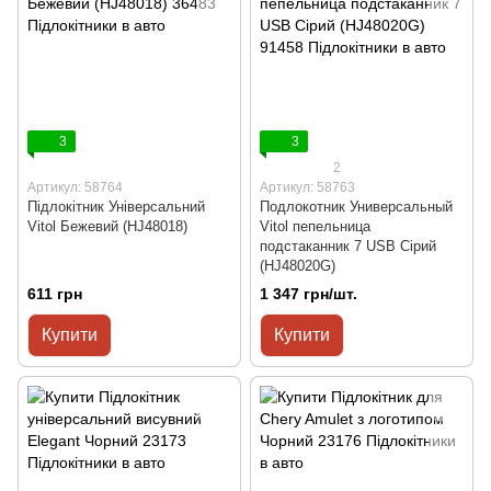
3
3
2
Артикул: 58764
Артикул: 58763
Підлокітник Універсальний
Подлокотник Универсальный
Vitol Бежевий (HJ48018)
Vitol пепельница
подстаканник 7 USB Сірий
(HJ48020G)
611 грн
1 347 грн/шт.
Купити
Купити