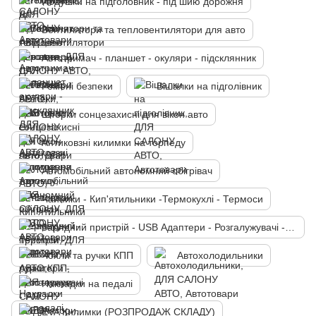
Подушки на підголовник - під шию дорожня
Вентилятори та тепловентилятори для авто
Автотримач - планшет - окуляри - підсклянник
Ремені безпеки
Вішалки на підголівник
Шторки сонцезахисні для вікон авто
Антиковзні килимки на торпеду
Автомобільний автономний обігрівач
Чайники - Кип'ятильники -Термокухлі - Термоси
Зарядний пристрій - USB Адаптери - Розгалужувачі - FM Модулятори
Чохли та ручки КПП
Автохолодильники
Накладки на педалі
EVA Килимки (РОЗПРОДАЖ СКЛАДУ)