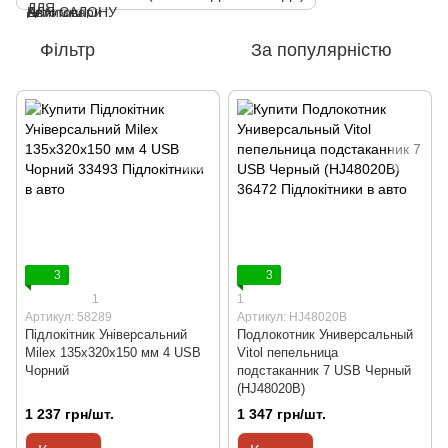
Фільтр
За популярністю
3
3
1
1
Артикул: 58289
Артикул: HJ48020B
Підлокітник Універсальний
Подлокотник Универсальный
Milex 135x320x150 мм 4 USB
Vitol пепельница
Чорний
подстаканник 7 USB Черный
(HJ48020B)
1 237 грн/шт.
1 347 грн/шт.