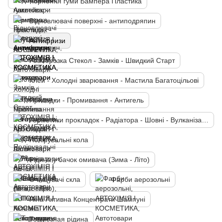
Чорнення гуми Бампера Пластика
Відновлювачі поверхні - антиподряпин
Антифризи
Розморозка Стекол - Замків - Швидкий Старт
Клей - Холодні зварювання - Мастила Багатоцільові
Присадки - Промивання - Антигель
Герметики прокладок - Радіатора - Шовні - Вулканізатори
Полірувальні кола
Рідина у бачок омивача (Зима - Літо)
Очищувачі скла
Фарби аерозольні
Піна Активна Концентрати Шампуні
Тормозная рідина