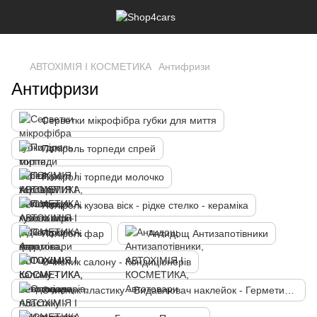
,
АВТОХІМІЯ І КОСМЕТИКА
Антифризи
Антифризи
Серветки мікрофібра губки для миття
Поліроль торпеди спрей
Поліролі торпеди молочко
Поліролі кузова віск - рідке стелко - кераміка
Поліролі фар
Антидощ Антизапотівники
Очисник салону - Кондиціонерів
Очисник пластику - Видавлювач наклейок - Герметика прокладок - Бітума