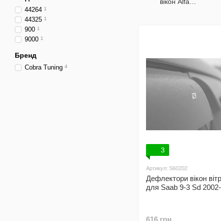
вікон Alfa
44264
1
Romeo
44325
1
900
1
9000
1
Бренд
Cobra Tuning
4
3
Артикул: S60202
Дефлектори вікон віт
для Saab 9-3 Sd 2002
616 грн