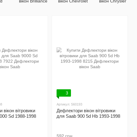
yd
вікон Brilliance
вікон Chevrolet
вікон Chrysler
3
88
Артикул: S60193
 вікон вітровики
Дефлектори вікон вітровики
000 Sd 1988-1998
для Saab 900 5d Hb 1993-1998
592 грн