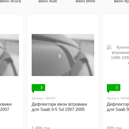
вікон Acura
вікон Audi
вікон Bmw
вікон B
3
3
Артикул: S60397
Артикул: S604
ровики
Дефлектори вікон вітровики
Дефлектори
-2007
для Saab 9-5 Sd 1997-2005
для Saab 9
1 406 грн
609 грн