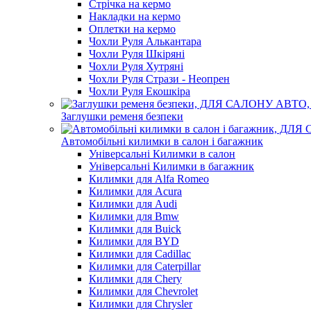
Стрічка на кермо
Накладки на кермо
Оплетки на кермо
Чохли Руля Алькантара
Чохли Руля Шкіряні
Чохли Руля Хутряні
Чохли Руля Стрази - Неопрен
Чохли Руля Екошкіра
Заглушки ременя безпеки
Автомобільні килимки в салон і багажник
Універсальні Килимки в салон
Універсальні Килимки в багажник
Килимки для Alfa Romeo
Килимки для Acura
Килимки для Audi
Килимки для Bmw
Килимки для Buick
Килимки для BYD
Килимки для Cadillac
Килимки для Caterpillar
Килимки для Chery
Килимки для Chevrolet
Килимки для Chrysler