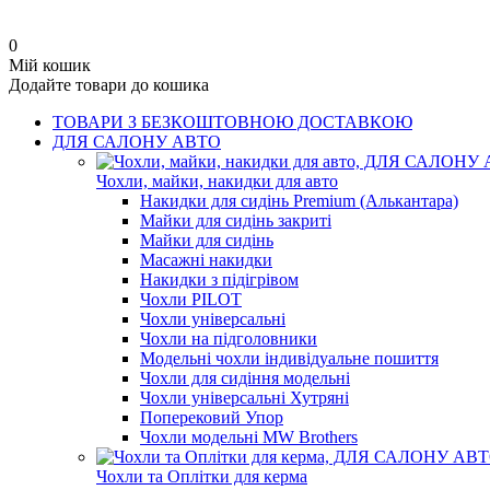
0
Мій кошик
Додайте товари до кошика
ТОВАРИ З БЕЗКОШТОВНОЮ ДОСТАВКОЮ
ДЛЯ САЛОНУ АВТО
Чохли, майки, накидки для авто
Накидки для сидінь Premium (Алькантара)
Майки для сидінь закриті
Майки для сидінь
Масажні накидки
Накидки з підігрівом
Чохли PILOT
Чохли універсальні
Чохли на підголовники
Модельні чохли індивідуальне пошиття
Чохли для сидіння модельні
Чохли універсальні Хутряні
Поперековий Упор
Чохли модельні MW Brothers
Чохли та Оплітки для керма