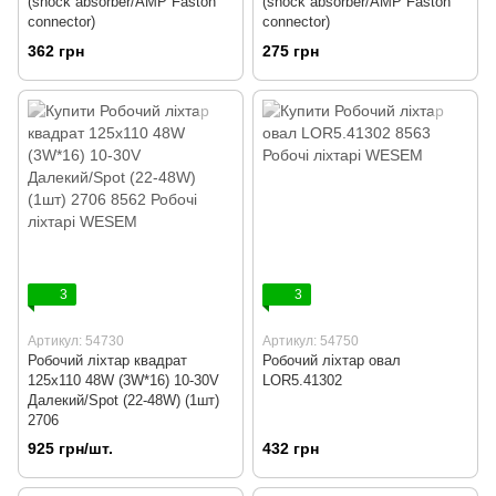
(shock absorber/AMP Faston
(shock absorber/AMP Faston
connector)
connector)
362 грн
275 грн
3
3
Артикул: 54730
Артикул: 54750
Робочий ліхтар квадрат
Робочий ліхтар овал
125x110 48W (3W*16) 10-30V
LOR5.41302
Далекий/Spot (22-48W) (1шт)
2706
925 грн/шт.
432 грн