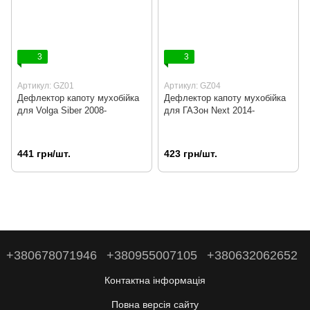
3
3
Артикул: GZ01
Артикул: GZ04
Дефлектор капоту мухобійка
Дефлектор капоту мухобійка
для Volga Siber 2008-
для ГАЗон Next 2014-
441 грн/шт.
423 грн/шт.
+380678071946
+380955007105
+380632062652
Контактна інформація
Повна версія сайту