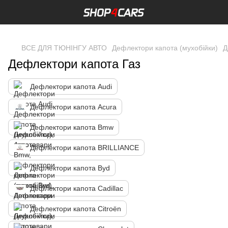
,
ВСЕ ДЛЯ ТЮНІНГУ АВТО
Дефлектори капота (мухобійки)
Д
Дефлектори капота Газ
Дефлектори капота Audi
Дефлектори капота Acura
Дефлектори капота Bmw
Дефлектори капота BRILLIANCE
Дефлектори капота Byd
Дефлектори капота Cadillac
Дефлектори капота Citroën