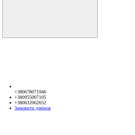
+380678071946
+380955007105
+380632062652
Замовити дзвінок