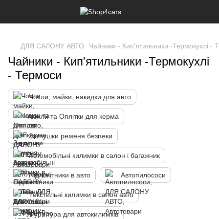
,
ДЛЯ САЛОНУ АВТО
Чайники - Кип'ятильники -Термокухлі - 
Чайники - Кип'ятильники -Термокухлі
- Термоси
Чохли, майки, накидки для авто
Чохли та Оплітки для керма
Заглушки ременя безпеки
Автомобільні килимки в салон і багажник
Підлокітники в авто
Автопилососи
Текстильні килимки в салон авто
Фурнітура для автокилимків