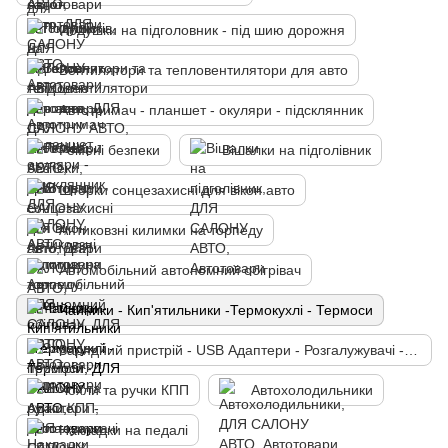
Подушки на підголовник - під шию дорожня
Вентилятори та тепловентилятори для авто
Автотримач - планшет - окуляри - підсклянник
Ремені безпеки
Вішалки на підголівник
Шторки сонцезахисні для вікон авто
Антиковзні килимки на торпеду
Автомобільний автономний обігрівач
Чайники - Кип'ятильники -Термокухлі - Термоси
Зарядний пристрій - USB Адаптери - Розгалужувачі - FM Модулятори
Чохли та ручки КПП
Автохолодильники
Накладки на педалі