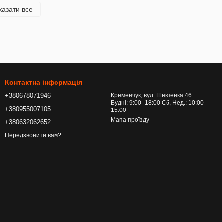
казати все
Контактна інформація
+380678071946
Кременчук, вул. Шевченка 46
Будні: 9:00–18:00 Сб, Нед.: 10:00–
+380955007105
15:00
Мапа проїзду
+380632062652
Передзвонити вам?