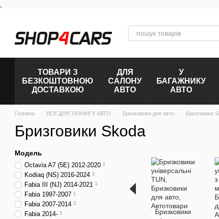
,
Перейти к основному контенту
ТОВАРИ З
ДЛЯ
У
БЕЗКОШТОВНОЮ
САЛОНУ
БАГАЖНИКУ
ДОСТАВКОЮ
АВТО
АВТО
Головна
ВСЕ ДЛЯ ТЮНІНГУ АВТО
Бризковики для авто
Бризговики 
Бризговики Skoda
Модель
Octavia A7 (5E) 2012-2020
1
Kodiaq (NS) 2016-2024
1
Fabia III (NJ) 2014-2021
1
Fabia 1997-2007
1
Fabia 2007-2014
2
Бризковики
Fabia 2014-
1