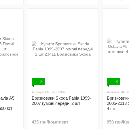
3
3
Артикул: MF.SKFB9907
Артикул: MF.
avia A5
Бризковики Skoda Fabia 1999-
Бризковики
2007 гумові передні 2 шт
2005-2013 
600001
4 шт
435 грн/Комплект
950 грн/К