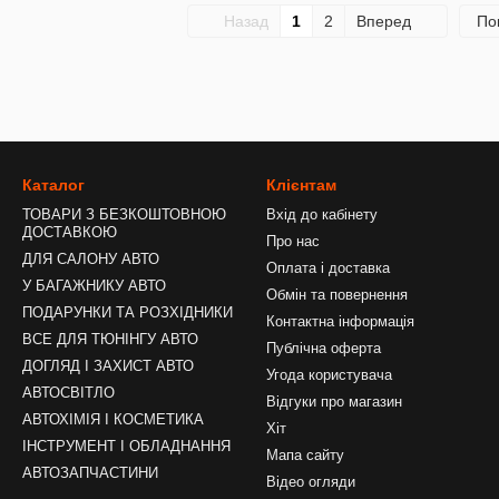
Назад
1
2
Вперед
По
Каталог
Клієнтам
ТОВАРИ З БЕЗКОШТОВНОЮ
Вхід до кабінету
ДОСТАВКОЮ
Про нас
ДЛЯ САЛОНУ АВТО
Оплата і доставка
У БАГАЖНИКУ АВТО
Обмін та повернення
ПОДАРУНКИ ТА РОЗХІДНИКИ
Контактна інформація
ВСЕ ДЛЯ ТЮНІНГУ АВТО
Публічна оферта
ДОГЛЯД І ЗАХИСТ АВТО
Угода користувача
АВТОСВІТЛО
Відгуки про магазин
АВТОХІМІЯ І КОСМЕТИКА
Хіт
ІНСТРУМЕНТ І ОБЛАДНАННЯ
Мапа сайту
АВТОЗАПЧАСТИНИ
Відео огляди