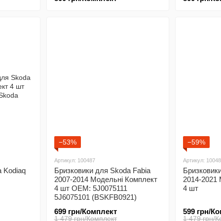
−53%
−59%
Артикул: 100487
Артикул: 1004
 Kodiaq
Бризковики для Skoda Fabia
Бризковики
2007-2014 Модельні Комплект
2014-2021
4 шт OEM: 5J0075111
4 шт
5J6075101 (BSKFB0921)
699 грн/Комплект
599 грн/К
1 479 грн/Комплект
1 479 грн/