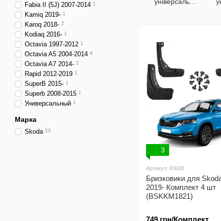
універсальні
у
Fabia II (5J) 2007-2014
1
TUN
Kamiq 2019-
1
Karoq 2018-
2
Kodiaq 2016-
1
Octavia 1997-2012
1
Octavia A5 2004-2014
4
Octavia A7 2014-
2
Rapid 2012-2019
1
SuperB 2015-
1
Superb 2008-2015
1
Универсальный
1
Марка
Skoda
23
3
Артикул: 83638
Бризковики для Skod
2019- Комплект 4 шт
(BSKKM1821)
749 грн/Комплект