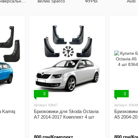
ніверсальні з
великі Sparco
ФУРЫ
Audi
логотипом
моделей
3
3
Артикул: 83647
Артикул: 83648
a Kamiq
Бризковики для Skoda Octavia
Бризковики
A7 2014-2017 Комплект 4 шт
A5 2004-20
800 грн/Комплект
800 грн/К