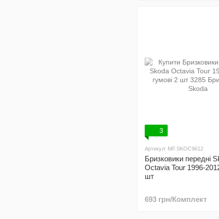
3
Артикул: MF.SKOC9612
Бризковики передні S
Octavia Tour 1996-2012
шт
693 грн/Комплект