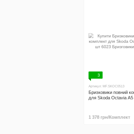
3
Артикул: MF.SKOC0513
Бризковики повний к
для Skoda Octavia A5
1 378 грн/Комплект