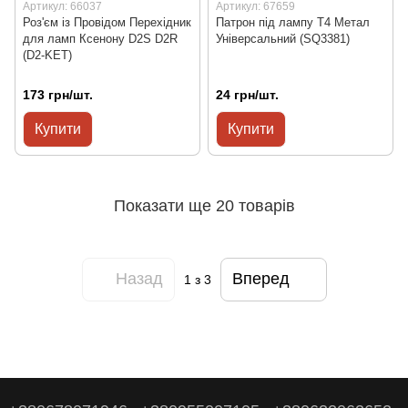
Артикул: 66037
Артикул: 67659
Роз'єм із Провідом Перехідник
Патрон під лампу T4 Метал
для ламп Ксенону D2S D2R
Універсальний (SQ3381)
(D2-KET)
173 грн/шт.
24 грн/шт.
Купити
Купити
Показати ще 20 товарів
Назад
Вперед
1
з 3