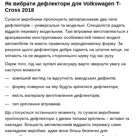
Як вибрати дефлектори для Volkswagen T-
Cross 2018
Сучасні виробники пропонують автовласникам два типи
дефлекторів – універсальні та модельні. Спеціалісти радять
віддати перевагу модельним. Такі вітровики виготовляються з
врахуванням конструктивних особливостей певної моделі
автомобілів та мають правильну аеродинамічну форму. За
рахунок цього дефлектори добре сідають на штатне місце, не
злітають та не видають стороннього шуму під час руху.
Окрім того, під час купівлі аксесуару варто звернути увагу на
наступні моменти:
зовнішній вигляд та відсутність заводських дефектів;
форму поверхні на яку будуть кріпитися дефлектори;
якість матеріалу виготовлення дефлекторів;
тип кріплення вітровиків.
Що стосується останнього моменту, то сучасні виробники
пропонують дефлектори з двома типами кріплень – вставні та
накладні. Більшість автовласників віддають перевагу саме
накладним виробам, адже вони більш безпечні для