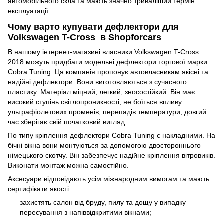
автомобільного скла та мають значно триваліший термін
експлуатації.
Чому варто купувати дефлектори для
Volkswagen T-Cross в Shopforcars
В нашому інтернет-магазині власники Volkswagen T-Cross
2018 можуть придбати модельні дефлектори торгової марки
Cobra Tuning. Ця компанія пропонує автовласникам якісні та
надійні дефлектори. Вони виготовляються з сучасного
пластику. Матеріал міцний, легкий, зносостійкий. Він має
високий ступінь світлопроникності, не боїться впливу
ультрафіолетових променів, перепадів температури, довгий
час зберігає свій початковий вигляд.
По типу кріплення дефлектори Cobra Tuning є накладними. На
бічні вікна вони монтуються за допомогою двостороннього
німецького скотчу. Він забезпечує надійне кріплення вітровиків.
Виконати монтаж можна самостійно.
Аксесуари відповідають усім міжнародним вимогам та мають
сертифікати якості:
захистять салон від бруду, пилу та дощу у випадку
пересування з напіввідкритими вікнами;