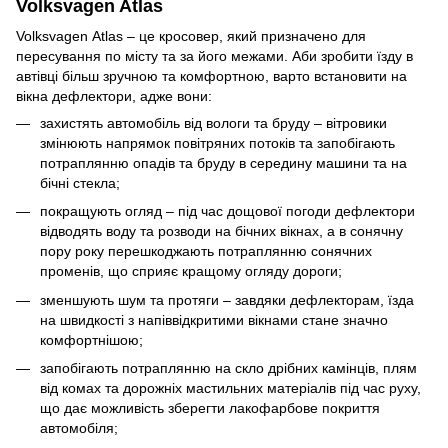
Volksvagen Atlas
Volksvagen Atlas – це кросовер, який призначено для
пересування по місту та за його межами. Аби зробити їзду в
автівці більш зручною та комфортною, варто встановити на
вікна дефлектори, адже вони:
захистять автомобіль від вологи та бруду – вітровики
змінюють напрямок повітряних потоків та запобігають
потраплянню опадів та бруду в середину машини та на
бічні стекла;
покращують огляд – під час дощової погоди дефлектори
відводять воду та розводи на бічних вікнах, а в сонячну
пору року перешкоджають потраплянню сонячних
променів, що сприяє кращому огляду дороги;
зменшують шум та протяги – завдяки дефлекторам, їзда
на швидкості з напіввідкритими вікнами стане значно
комфортнішою;
запобігають потраплянню на скло дрібних камінців, плям
від комах та дорожніх мастильних матеріалів під час руху,
що дає можливість зберегти лакофарбове покриття
автомобіля;