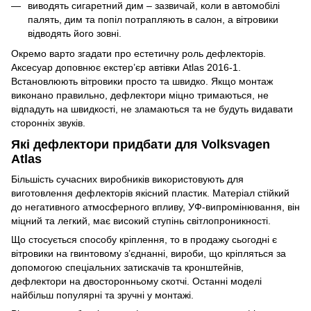
виводять сигаретний дим – зазвичай, коли в автомобілі
палять, дим та попіл потрапляють в салон, а вітровики
відводять його зовні.
Окремо варто згадати про естетичну роль дефлекторів.
Аксесуар доповнює екстер’єр автівки Atlas 2016-1.
Встановлюють вітровики просто та швидко. Якщо монтаж
виконано правильно, дефлектори міцно тримаються, не
відпадуть на швидкості, не зламаються та не будуть видавати
сторонніх звуків.
Які дефлектори придбати для Volksvagen
Atlas
Більшість сучасних виробників використовують для
виготовлення дефлекторів якісний пластик. Матеріал стійкий
до негативного атмосферного впливу, УФ-випромінювання, він
міцний та легкий, має високий ступінь світлопроникності.
Що стосується способу кріплення, то в продажу сьогодні є
вітровики на гвинтовому з’єднанні, вироби, що кріпляться за
допомогою спеціальних затискачів та кронштейнів,
дефлектори на двосторонньому скотчі. Останні моделі
найбільш популярні та зручні у монтажі.