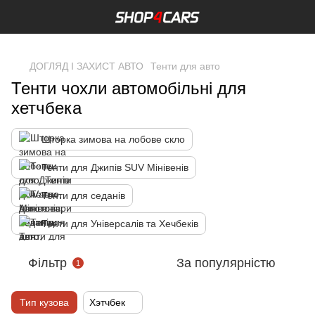
,
ДОГЛЯД І ЗАХИСТ АВТО
Тенти для авто
Тенти чохли автомобільні для
хетчбека
Шторка зимова на лобове скло
Тенти для Джипів SUV Мінівенів
Тенти для седанів
Тенти для Універсалів та Хечбеків
Фільтр
За популярністю
1
Тип кузова
Хэтчбек