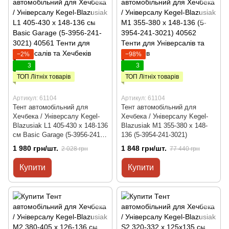
−2%
−98%
3
3
ТОП Літніх товарів
ТОП Літніх товарів
Артикул: 61104
Артикул: 61104
Тент автомобільний для
Тент автомобільний для
Хечбека / Універсалу Kegel-
Хечбека / Універсалу Kegel-
Blazusiak L1 405-430 х 148-136
Blazusiak M1 355-380 х 148-
см Basic Garage (5-3956-241-
136 (5-3954-241-3021)
3021)
1 980 грн/шт.
1 848 грн/шт.
2 028 грн
77 440 грн
Купити
Купити