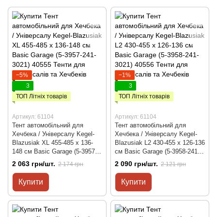
−5%
−1%
3
3
ТОП Літніх товарів
ТОП Літніх товарів
Артикул: 61104
Артикул: 61104
Тент автомобільний для
Тент автомобільний для
Хечбека / Універсалу Kegel-
Хечбека / Універсалу Kegel-
Blazusiak XL 455-485 х 136-
Blazusiak L2 430-455 х 126-136
148 см Basic Garage (5-3957-
см Basic Garage (5-3958-241-
241-3021)
3021)
2 063 грн/шт.
2 090 грн/шт.
2 174 грн
2 121 грн
Купити
Купити