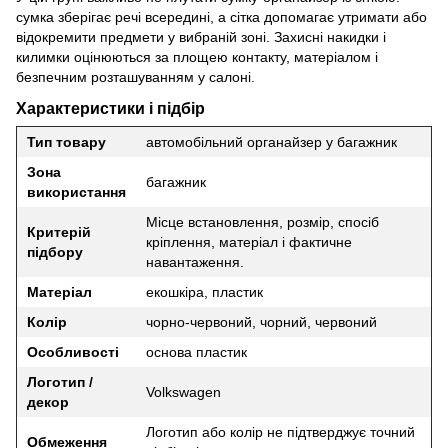
сумка зберігає речі всередині, а сітка допомагає утримати або
відокремити предмети у вибраній зоні. Захисні накидки і
килимки оцінюються за площею контакту, матеріалом і
безпечним розташуванням у салоні.
Характеристики і підбір
Тип товару
автомобільний органайзер у багажник
Зона
багажник
використання
Місце встановлення, розмір, спосіб
Критерій
кріплення, матеріал і фактичне
підбору
навантаження.
Матеріал
екошкіра, пластик
Колір
чорно-червоний, чорний, червоний
Особливості
основа пластик
Логотип /
Volkswagen
декор
Логотип або колір не підтверджує точний
Обмеження