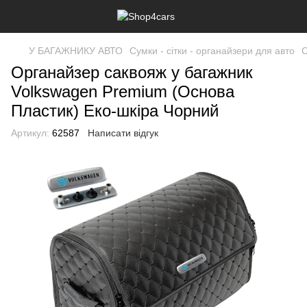
У БАГАЖНИКУ АВТО
Сумки - сітки - органайзери для авто
С
Органайзер саквояж у багажник
Volkswagen Premium (Основа
Пластик) Еко-шкіра Чорний
Артикул:
62587
Написати відгук