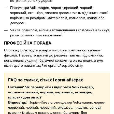
потрібних речей у дорозі.
Параметри Volkswagen, чорно-червоний, чорний,
червоний, екошкіра, пластик допомагають відрізнити схожі
варіанти за розміром, матеріалом, кольором, кодом або
декором.
Чек за розміром, місцем встановлення і кріпленням знижує
ризик помилки при замовленні.
ПРОФЕСІЙНА ПОРАДА
Спочатку розкладіть товар у потрібній зоні без остаточної
фіксації. Перевірте доступ до ременів, замків, підлокітника,
регулювань сидіння, багажної кришки та огляд водія, а вже
після цього навантажуйте органайзер або сітку.
FAQ по сумках, сітках і органайзерах
Питання: Як перевірити і підібрати Volkswagen,
чорно-червоний, чорний, червоний, екошкіра,
пластик для авто?
Відповідь:
Порівняйте логотип/декор Volkswagen, чорно-
червоний, чорний, червоний, екошкіра, пластик, основа
пластик із місцем встановлення: багажник. Для