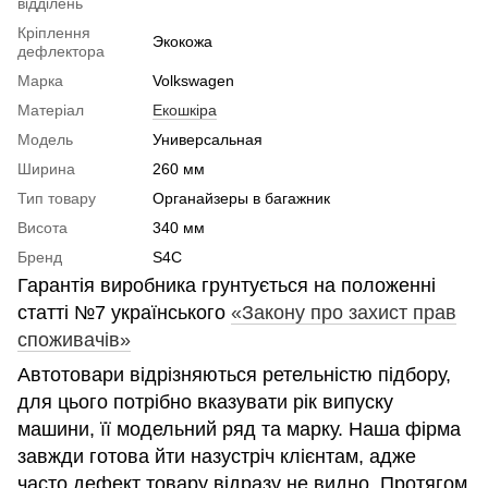
відділень
Кріплення
Экокожа
дефлектора
Марка
Volkswagen
Матеріал
Екошкіра
Модель
Универсальная
Ширина
260 мм
Тип товару
Органайзеры в багажник
Висота
340 мм
Бренд
S4C
Гарантія виробника грунтується на положенні
статті №7 українського
«Закону про захист прав
споживачів»
Автотовари відрізняються ретельністю підбору,
для цього потрібно вказувати рік випуску
машини, її модельний ряд та марку. Наша фірма
завжди готова йти назустріч клієнтам, адже
часто дефект товару відразу не видно. Протягом