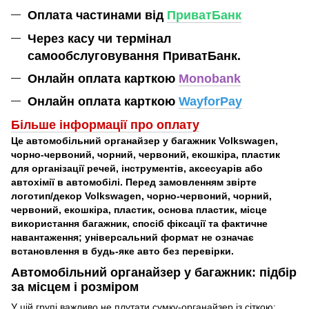
Оплата частинами від
ПриватБанк
Через касу чи термінал
самообслуговування ПриватБанк.
Онлайн оплата карткою
Monobank
Онлайн оплата карткою
WayforPay
Більше інформації про оплат
у
Це автомобільний органайзер у багажник Volkswagen,
чорно-червоний, чорний, червоний, екошкіра, пластик
для організації речей, інструментів, аксесуарів або
автохімії в автомобілі. Перед замовленням звірте
логотип/декор Volkswagen, чорно-червоний, чорний,
червоний, екошкіра, пластик, основа пластик, місце
використання багажник, спосіб фіксації та фактичне
навантаження; універсальний формат не означає
встановлення в будь-яке авто без перевірки.
Автомобільний органайзер у багажник: підбір
за місцем і розміром
У цій групі важливо не плутати сумку-органайзер із сіткою: