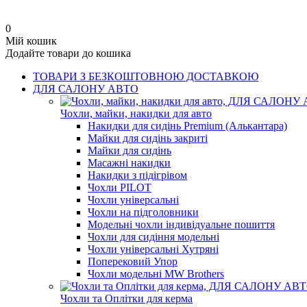
0
Мій кошик
Додайте товари до кошика
ТОВАРИ З БЕЗКОШТОВНОЮ ДОСТАВКОЮ
ДЛЯ САЛОНУ АВТО
Чохли, майки, накидки для авто
Накидки для сидінь Premium (Алькантара)
Майки для сидінь закриті
Майки для сидінь
Масажні накидки
Накидки з підігрівом
Чохли PILOT
Чохли універсальні
Чохли на підголовники
Модельні чохли індивідуальне пошиття
Чохли для сидіння модельні
Чохли універсальні Хутряні
Поперековий Упор
Чохли модельні MW Brothers
Чохли та Оплітки для керма