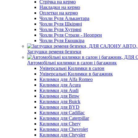
Стрічка на кермо
Накладки на кермо
Оплетки на кермо
Чохли Руля Алькантара
Чохли Руля Шкіряні
Чохли Руля Хутряні
Чохли Руля Стрази - Неопрен
Чохли Руля Екошкіра
Заглушки ременя безпеки
Автомобільні килимки в салон і багажник
Універсальні Килимки в салон
Універсальні Килимки в багажник
Килимки для Alfa Romeo
Килимки для Acura
Килимки для Audi
Килимки для Bmw
Килимки для Buick
Килимки для BYD
Килимки для Cadillac
Килимки для Caterpillar
Килимки для Chery
Килимки для Chevrolet
Килимки для Chrysler