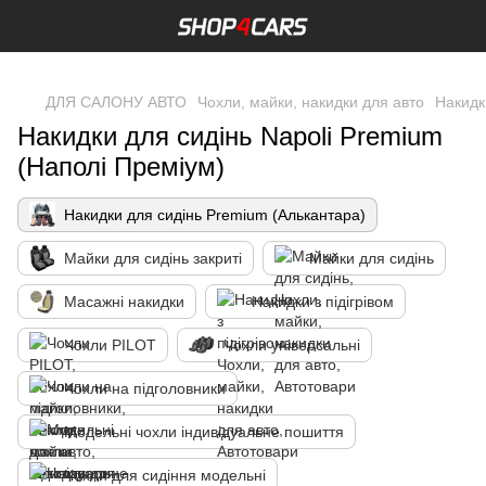
,
ДЛЯ САЛОНУ АВТО
Чохли, майки, накидки для авто
Накидк
Накидки для сидінь Napoli Premium
(Наполі Преміум)
Накидки для сидінь Premium (Алькантара)
Майки для сидінь закриті
Майки для сидінь
Масажні накидки
Накидки з підігрівом
Чохли PILOT
Чохли універсальні
Чохли на підголовники
Модельні чохли індивідуальне пошиття
Чохли для сидіння модельні