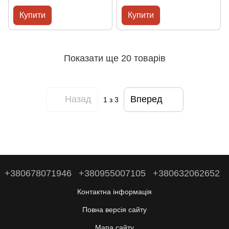
Купити
Купити
Показати ще 20 товарів
Назад
Вперед
1
з 3
+380678071946
+380955007105
+380632062652
Контактна інформація
Повна версія сайту
Мапа сайту