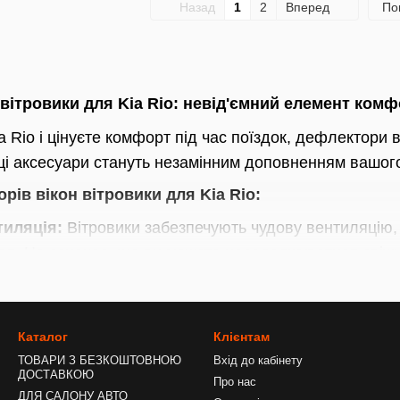
Назад
1
2
Вперед
По
вітровики для Kia Rio: невід'ємний елемент ком
 Rio і цінуєте комфорт під час поїздок, дефлектори 
ці аксесуари стануть незамінним доповненням вашог
рів вікон вітровики для Kia Rio:
иляція:
Вітровики забезпечують чудову вентиляцію,
ля. Це означає, що ви можете насолоджуватися свіж
 шуму:
Дефлектори вікон вітровики знижують рівень
ватися на дорозі та насолоджуватися поїздкою.
Каталог
Клієнтам
ТОВАРИ З БЕЗКОШТОВНОЮ
Вхід до кабінету
абливість:
Вітровики не тільки зручні, але й надают
ДОСТАВКОЮ
Про нас
ять до дизайну автомобіля та виглядають естетично.
ДЛЯ САЛОНУ АВТО