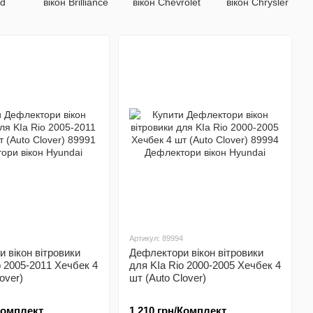
yd
вікон Brilliance
вікон Chevrolet
вікон Chrysler
Артикул: 89994
 вікон вітровики
Дефлектори вікон вітровики
o 2005-2011 Хечбек 4
для KIa Rio 2000-2005 Хечбек 4
over)
шт (Auto Clover)
/Комплект
1 210 грн/Комплект