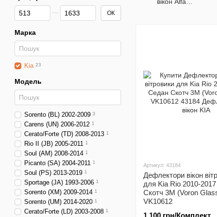
вікон Alfa
Від Ціна, грн
До Ціна, грн
Romeo
ОК
Марка
Kia
23
Модель
Sorento (BL) 2002-2009
3
Carens (UN) 2006-2012
1
Cerato/Forte (TD) 2008-2013
1
Rio II (JB) 2005-2011
1
Soul (AM) 2008-2014
1
Picanto (SA) 2004-2011
1
Артикул: 43184
Soul (PS) 2013-2019
1
Дефлектори вікон віт
Sportage (JA) 1993-2006
1
для Kia Rio 2010-201
Sorento (XM) 2009-2014
1
Скотч 3М (Voron Glas
VK10612
Sorento (UM) 2014-2020
1
Cerato/Forte (LD) 2003-2008
1
1 100 грн/Комплект