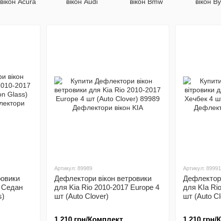
вікон Acura
вікон Audi
вікон Bmw
вікон B
Артикул: 89989
Артикул: 89991
ровики
Дефлектори вікон ветровики
Дефлектори
7 Седан
для Kia Rio 2010-2017 Europe 4
для KIa Ri
s)
шт (Auto Clover)
шт (Auto Cl
1 210 грн/Комплект
1 210 грн