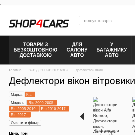
,
Перейти к основному контенту
ТОВАРИ З
ДЛЯ
У
БЕЗКОШТОВНОЮ
САЛОНУ
БАГАЖНИКУ
ДОСТАВКОЮ
АВТО
АВТО
Головна
ВСЕ ДЛЯ ТЮНІНГУ АВТО
Дефлектори вікон
Дефлектори вікон вітровики
Марка:
Kia
Модель:
Rio 2000-2005
Rio 2005-2010
Rio 2010-2017
Rio 2017-
Очистити фільтр
Дефлектори
Ціна, грн