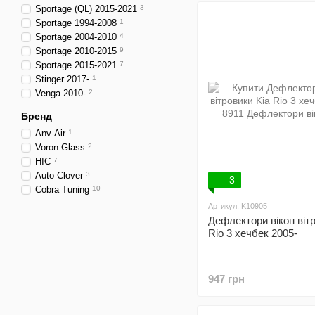
Sportage (QL) 2015-2021
3
Sportage 1994-2008
1
Sportage 2004-2010
4
Sportage 2010-2015
9
Sportage 2015-2021
7
Stinger 2017-
1
Venga 2010-
2
Бренд
Anv-Air
1
Voron Glass
2
HIC
7
Auto Clover
3
3
Cobra Tuning
10
Артикул: K10905
Дефлектори вікон вітр
Rio 3 хечбек 2005-
947 грн