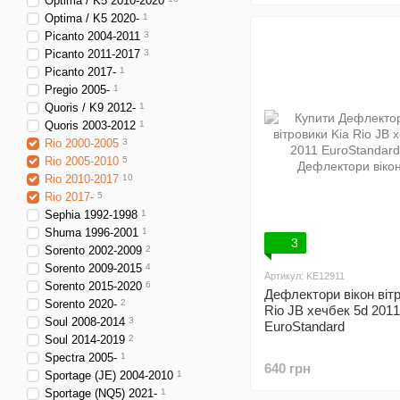
Optima / K5 2010-2020
Optima / K5 2020-
1
Picanto 2004-2011
3
Picanto 2011-2017
3
Picanto 2017-
1
Pregio 2005-
1
Quoris / K9 2012-
1
Quoris 2003-2012
1
Rio 2000-2005
3
Rio 2005-2010
5
Rio 2010-2017
10
Rio 2017-
5
Sephia 1992-1998
1
Shuma 1996-2001
1
3
Sorento 2002-2009
2
Sorento 2009-2015
4
Артикул: KE12911
Sorento 2015-2020
6
Дефлектори вікон вітр
Sorento 2020-
2
Rio JB хечбек 5d 2011
Soul 2008-2014
3
EuroStandard
Soul 2014-2019
2
Spectra 2005-
1
640 грн
Sportage (JE) 2004-2010
1
Sportage (NQ5) 2021-
1