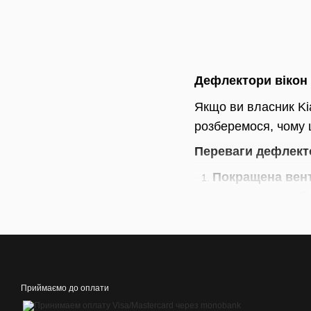
Дефлектори вікон 
Якщо ви власник Kia
розберемося, чому 
Переваги дефлекто
Покращена вент
салону автомобі
умовами.
Зниження рівня
краще концентру
Естетична прив
Приймаємо до оплати
ідеально підход