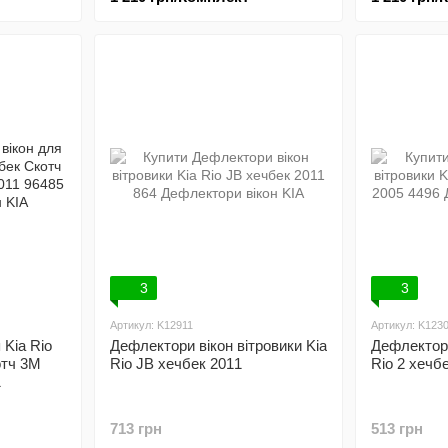
3
3
Артикул: K12911
Артикул: K123
 Kia Rio
Дефлектори вікон вітровики Kia
Дефлектори
отч 3М
Rio JB хечбек 2011
Rio 2 хечб
1
713 грн
513 грн