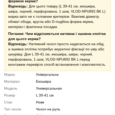
формою керма?
Відповідь:
Для цього товару (L 39-41 см, екошкіра,
шкіра, чорний, перфорована, 1 шов, VLOD-NPU892 BK L)
марка авто не є головним критерієм. Важливі діаметр,
обхват обода, кругла або D-подібна форма керма,
матеріал і фактична посадка.
Питання: Чим відрізняється натяжна і зшивна оплітка
для цього керма?
Відповідь:
Натяжний чохол просто надягається на обід,
а зшивна оплітка потребує акуратної фіксації по шву або
шнурівці. Для L 39-41 см, екошкіра, шкіра, чорний,
перфорована, 1 шов, VLOD-NPU892 BK L перед
монтажем перевірте спосіб встановлення і комплектність.
Марка
Універсальна
Матеріал
Екошкіра
Модель
Универсальная
Розмір
L 39-41 см
Стан
Нове
Тип чохла
Чохол на руль