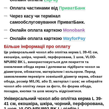
Оплата частинами від
ПриватБанк
Через касу чи термінал
самообслуговування ПриватБанк.
Онлайн оплата карткою
Monobank
Онлайн оплата карткою
WayforPay
Більше інформації про оплат
у
Це універсальний чохол або оплітка керма L 39-41 см,
екошкіра, шкіра, чорний, перфорована, 1 шов, VLOD-
NPU892 BK L, використовується для покриття та
оновлення обода керма і допомагає підібрати чохол за
діаметром, обхватом, матеріалом і кольором. Перед
замовленням перевірте зовнішній діаметр керма, обхват
обода, розмір M/L/XL або D, матеріал і шов; не обирайте
чохол або оплітку лише за фото, бо форма обода,
посадка, кнопки та шов можуть відрізнятися.
Універсальний чохол або оплітка керма L 39-
41 см, екошкіра, шкіра, чорний, перфорована,
1 шов, VLOD-NPU892 BK L: підбір і