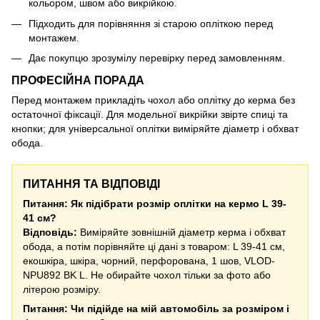
кольором, швом або викрійкою.
Підходить для порівняння зі старою опліткою перед
монтажем.
Дає покупцю зрозумілу перевірку перед замовленням.
ПРОФЕСІЙНА ПОРАДА
Перед монтажем прикладіть чохол або оплітку до керма без
остаточної фіксації. Для модельної викрійки звірте спиці та
кнопки; для універсальної оплітки виміряйте діаметр і обхват
обода.
ПИТАННЯ ТА ВІДПОВІДІ
Питання: Як підібрати розмір оплітки на кермо L 39-
41 см?
Відповідь:
Виміряйте зовнішній діаметр керма і обхват
обода, а потім порівняйте ці дані з товаром: L 39-41 см,
екошкіра, шкіра, чорний, перфорована, 1 шов, VLOD-
NPU892 BK L. Не обирайте чохол тільки за фото або
літерою розміру.
Питання: Чи підійде на мій автомобіль за розміром і