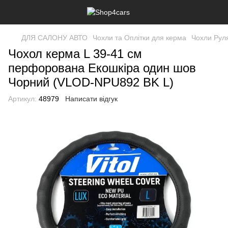
ДЛЯ САЛОНУ АВТО
Чохли та Оплітки для керма
Чохли Рул
Чохол керма L 39-41 см
перфорована Екошкіра один шов
Чорний (VLOD-NPU892 BK L)
Артикул:
48979
Написати відгук