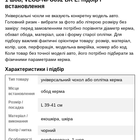
встановлення
Універсальні чохли не вказують конкретну модель авто.
Головний ризик - вибрати за фото або літерою розміру без
заміру: перед замовленням потрібно порівняти діаметр керма,
обхват обода, матеріал, шов і форму старої оплітки. Для
підбору важливі фактичні орієнтири товару: розмір, матеріал,
колір, шов, перфорація, модельна викрійка, номер або код.
Коли товар без точної моделі авто, його потрібно підбирати за
фізичними параметрами керма.
Характеристики і підбір
Тип товару
універсальний чохол або оплітка керма
Місце
обод керма
встановлення
Розмір /
L 39-41 см
посадка
Матеріал /
екошкіра, шкіра
виконання
Колір / нитка
чорний
Особливості
перфорована, 1 шов