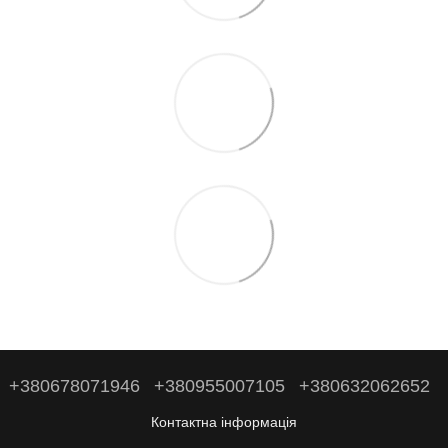
+380678071946
+380955007105
+380632062652
Контактна інформація