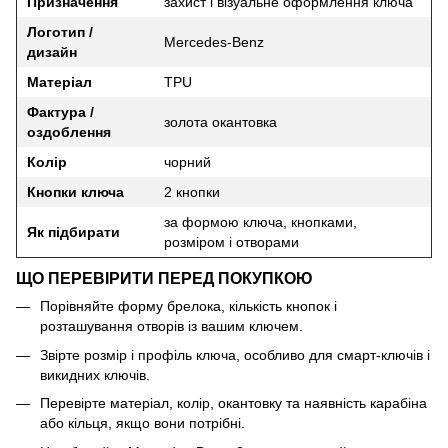
Призначення
захист і візуальне оформлення ключа
Логотип /
Mercedes-Benz
дизайн
Матеріал
TPU
Фактура /
золота окантовка
оздоблення
Колір
чорний
Кнопки ключа
2 кнопки
за формою ключа, кнопками,
Як підбирати
розміром і отворами
ЩО ПЕРЕВІРИТИ ПЕРЕД ПОКУПКОЮ
Порівняйте форму брелока, кількість кнопок і
розташування отворів із вашим ключем.
Звірте розмір і профіль ключа, особливо для смарт-ключів і
викидних ключів.
Перевірте матеріал, колір, окантовку та наявність карабіна
або кільця, якщо вони потрібні.