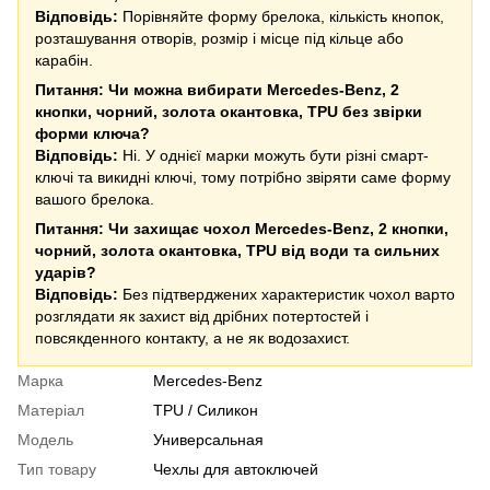
Відповідь:
Порівняйте форму брелока, кількість кнопок,
розташування отворів, розмір і місце під кільце або
карабін.
Питання: Чи можна вибирати Mercedes-Benz, 2
кнопки, чорний, золота окантовка, TPU без звірки
форми ключа?
Відповідь:
Ні. У однієї марки можуть бути різні смарт-
ключі та викидні ключі, тому потрібно звіряти саме форму
вашого брелока.
Питання: Чи захищає чохол Mercedes-Benz, 2 кнопки,
чорний, золота окантовка, TPU від води та сильних
ударів?
Відповідь:
Без підтверджених характеристик чохол варто
розглядати як захист від дрібних потертостей і
повсякденного контакту, а не як водозахист.
Марка
Mercedes-Benz
Матеріал
TPU / Силикон
Модель
Универсальная
Тип товару
Чехлы для автоключей