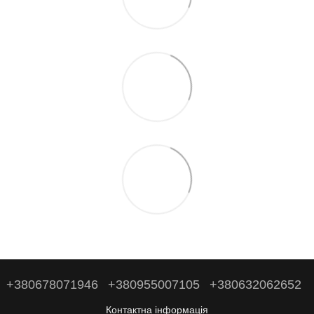
+380678071946
+380955007105
+380632062652
Контактна інформація