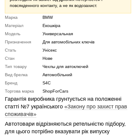
повсякденного контакту, а не як водозахист.
Марка
BMW
Матеріал
Екошкіра
Модель
Универсальная
Призначення
Для автомобільних ключів
Стать
Унісекс
Стан
Нове
Тип товару
Чехлы для автоключей
Вид брелка
Автомобільний
Бренд
S4C
Торгова марка
ShopForCars
Гарантія виробника грунтується на положенні
статті №7 українського
«Закону про захист прав
споживачів»
Автотовари відрізняються ретельністю підбору,
для цього потрібно вказувати рік випуску