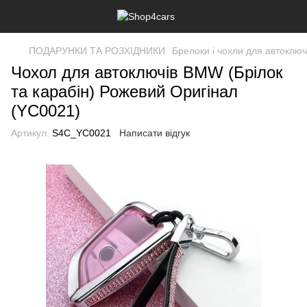
ПОДАРУНКИ ТА РОЗХІДНИКИ
Брелоки і чохли для автоклю
Чохол для автоключів BMW (Брілок
та карабін) Рожевий Оригінал
(YC0021)
Артикул:
S4C_YC0021
Написати відгук