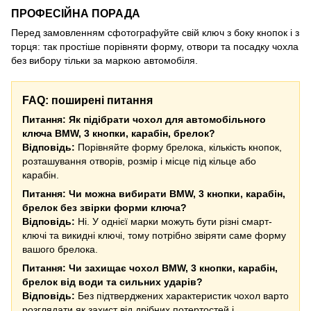
ПРОФЕСІЙНА ПОРАДА
Перед замовленням сфотографуйте свій ключ з боку кнопок і з
торця: так простіше порівняти форму, отвори та посадку чохла
без вибору тільки за маркою автомобіля.
FAQ: поширені питання
Питання: Як підібрати чохол для автомобільного
ключа BMW, 3 кнопки, карабін, брелок?
Відповідь:
Порівняйте форму брелока, кількість кнопок,
розташування отворів, розмір і місце під кільце або
карабін.
Питання: Чи можна вибирати BMW, 3 кнопки, карабін,
брелок без звірки форми ключа?
Відповідь:
Ні. У однієї марки можуть бути різні смарт-
ключі та викидні ключі, тому потрібно звіряти саме форму
вашого брелока.
Питання: Чи захищає чохол BMW, 3 кнопки, карабін,
брелок від води та сильних ударів?
Відповідь:
Без підтверджених характеристик чохол варто
розглядати як захист від дрібних потертостей і