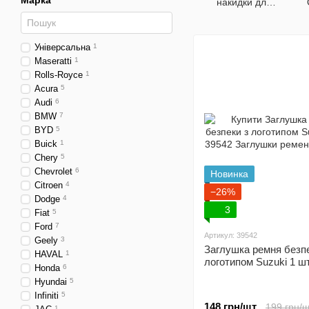
Марка
накидки для
авто
Універсальна
1
Maseratti
1
Rolls-Royce
1
Acura
5
Audi
6
BMW
7
BYD
5
Buick
1
Chery
5
Chevrolet
6
Новинка
Citroen
4
−26%
Dodge
4
3
Fiat
5
Ford
7
Артикул: 39542
Geely
3
Заглушка ремня безпе
HAVAL
1
логотипом Suzuki 1 ш
Honda
6
Hyundai
5
Infiniti
5
148 грн/шт.
199 грн/ш
1