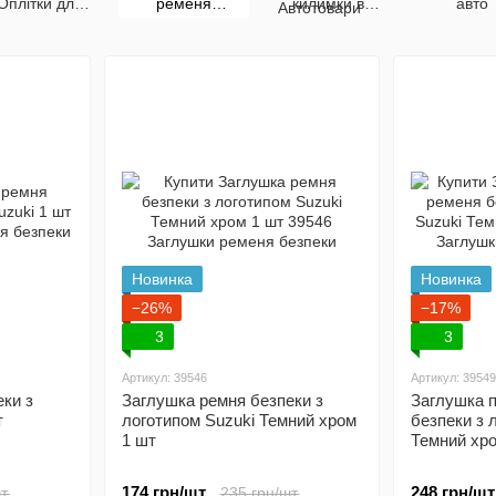
Оплітки для
ременя
килимки в
авто
керма
безпеки
салон і
багажник
Новинка
Новинка
−26%
−17%
3
3
Артикул: 39546
Артикул: 39549
ки з
Заглушка ремня безпеки з
Заглушка п
т
логотипом Suzuki Темний хром
безпеки з 
1 шт
Темний хро
174 грн/шт.
248 грн/шт
т.
235 грн/шт.