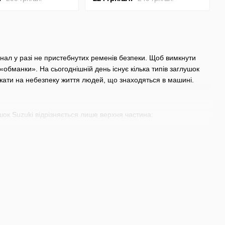
гнал у разі не пристебнутих ременів безпеки. Щоб вимкнути
«обманки». На сьогоднішній день існує кілька типів заглушок
ажати на небезпеку життя людей, що знаходяться в машині.
ок Suzuki відрізняється лише верхня частина:
ористовуються лише під час сервісних робіт чи миття салону.
ряжки ременя. Таким чином, у певних ситуаціях аксесуар можна
налу про не пристебнуті ремені тільки при русі авто в межах
ажирському сидінні стоїть важка сумка або перевозиться