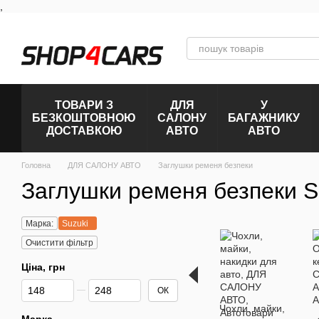
,
Перейти к основному контенту
ТОВАРИ З
ДЛЯ
У
БЕЗКОШТОВНОЮ
САЛОНУ
БАГАЖНИКУ
ДОСТАВКОЮ
АВТО
АВТО
Головна
ДЛЯ САЛОНУ АВТО
Заглушки ременя безпеки
Заглушки ременя безпеки Su
Марка:
Suzuki
Очистити фільтр
Ціна, грн
Від Ціна, грн
До Ціна, грн
ОК
Чохли, майки,