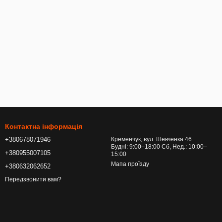
ої сталі. Дуже вишукано виглядають заглушки ременів безпеки,
Заглушки з лого є універсальними та підходять кріпленням всіх
Контактна інформація
+380678071946
Кременчук, вул. Шевченка 46
Будні: 9:00–18:00 Сб, Нед.: 10:00–
+380955007105
15:00
Мапа проїзду
+380632062652
Передзвонити вам?