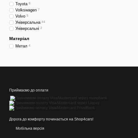
Найбільш практичні та до
Toyota
8
верхня частина яких має 
Volkswagen
7
моделей Сузукі.
Volvo
5
Універсальна
44
Універсальні
2
Матеріал
Метал
4
Приймаємо до оплати
Дорога до комфорту починається на Shop4cars!
Мобільна версія