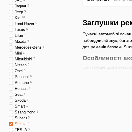
JAC
Jaguar
5
Jeep
5
Kia
10
Заглушки рем
Land Rover
5
Lexus
6
Сучасні автомобілі оснащ
Lifan
1
набридливий звук, багато
Mazda
6
для ременів безпеки Suz
Mercedes-Benz
6
Mini
1
Особливості ак
Mitsubishi
7
Nissan
6
Конструкція цього аксесу
Opel
5
Глуха захищає роз’єм 
Peugeot
6
Porsche
6
У заглушках - перехі
Renault
6
використовувати як о
Seat
6
Skoda
8
Заглушки - перехідники н
Smart
1
населеного пункту на низ
Ssang Yong
1
собака великої породи. 
Subaru
5
Які заглушки д
Suzuki
4
TESLA
5