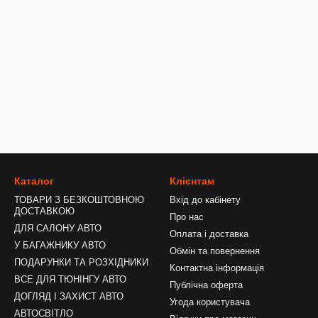
вговічні моделі з металевим язичком, виконаним із міцної хромован
декоративну вставку з екошкіри та логотип відповідної марки авто. 
Каталог
Клієнтам
ТОВАРИ З БЕЗКОШТОВНОЮ
Вхід до кабінету
ДОСТАВКОЮ
Про нас
ДЛЯ САЛОНУ АВТО
Оплата і доставка
У БАГАЖНИКУ АВТО
Обмін та повернення
ПОДАРУНКИ ТА РОЗХІДНИКИ
Контактна інформація
ВСЕ ДЛЯ ТЮНІНГУ АВТО
Публічна оферта
ДОГЛЯД І ЗАХИСТ АВТО
Угода користувача
АВТОСВІТЛО