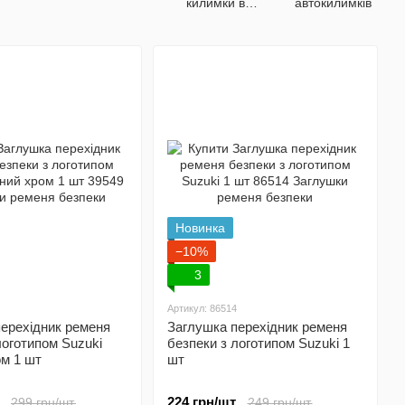
килимки в
автокилимків
салон авто
Новинка
−10%
3
Артикул: 86514
ерехідник ременя
Заглушка перехідник ременя
логотипом Suzuki
безпеки з логотипом Suzuki 1
м 1 шт
шт
.
224 грн/шт.
299 грн/шт.
249 грн/шт.