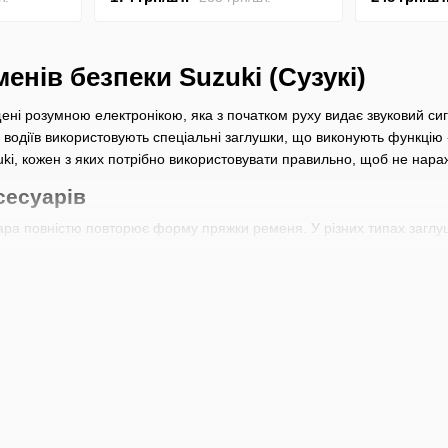
енів безпеки Suzuki (Сузукі)
ені розумною електронікою, яка з початком руху видає звуковий си
 водіїв використовують спеціальні заглушки, що виконують функцію 
uki, кожен з яких потрібно використовувати правильно, щоб не нар
сесуарів
ара повністю повторює форму пряжки ременя. У різних типах заглуш
від пилу, дрібного сміття та вологи. Тому глухі заглушки Suzuki вик
дниках на верхній частині є проріз, в який можна вставити язичок п
бманку.
а ремені безпеки Сузукі можна використовувати для відключення сиг
ькій швидкості. Також вони будуть корисні, якщо на передньому пас
У таких випадках вага сприймається системою як пасажир.
ля ременів безпеки Suzuki вибрати