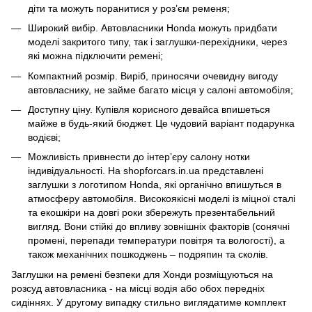
діти та можуть поранитися у роз’єм ременя;
Широкий вибір. Автовласники Honda можуть придбати
моделі закритого типу, так і заглушки-перехідники, через
які можна підключити ремені;
Компактний розмір. Виріб, приносячи очевидну вигоду
автовласнику, не займе багато місця у салоні автомобіля;
Доступну ціну. Купівля корисного девайса впишеться
майже в будь-який бюджет. Це чудовий варіант подарунка
водієві;
Можливість привнести до інтер’єру салону нотки
індивідуальності. На shopforcars.in.ua представлені
заглушки з логотипом Honda, які органічно впишуться в
атмосферу автомобіля. Високоякісні моделі із міцної сталі
та екошкіри на довгі роки збережуть презентабельний
вигляд. Вони стійкі до впливу зовнішніх факторів (сонячні
промені, перепади температури повітря та вологості), а
також механічних пошкоджень – подряпин та сколів.
Заглушки на ремені безпеки для Хонди розміщуються на
розсуд автовласника - на місці водія або обох передніх
сидіннях. У другому випадку стильно виглядатиме комплект