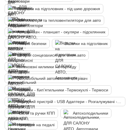
Подушки на підголовник - під шию дорожня
Вентилятори та тепловентилятори для авто
Автотримач - планшет - окуляри - підсклянник
Ремені безпеки
Вішалки на підголівник
Шторки сонцезахисні для вікон авто
Антиковзні килимки на торпеду
Автомобільний автономний обігрівач
Чайники - Кип'ятильники -Термокухлі - Термоси
Зарядний пристрій - USB Адаптери - Розгалужувачі - FM Модулятори
Чохли та ручки КПП
Автохолодильники
Накладки на педалі