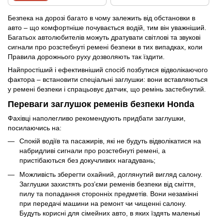
Безпека на дорозі багато в чому залежить від обстановки в
авто – що комфортніше почувається водій, тим він уважніший.
Багатьох автолюбителів можуть дратувати світлові та звукові
сигнали про розстебнуті ремені безпеки в тих випадках, коли
Правила дорожнього руху дозволяють так їздити.
Найпростіший і ефективніший спосіб позбутися відволікаючого
фактора – встановити спеціальні заглушки: вони вставляються
у ремені безпеки і спрацьовує датчик, що ремінь застебнутий.
Переваги заглушок ременів безпеки Honda
Фахівці наполегливо рекомендують придбати заглушки,
посилаючись на:
Спокій водіїв та пасажирів, які не будуть відволікатися на
набридливі сигнали про розстебнуті ремені, а
пристібаються без докучливих нагадувань;
Можливість зберегти охайний, доглянутий вигляд салону.
Заглушки захистять роз’єми ременів безпеки від сміття,
пилу та попадання сторонніх предметів. Вони незамінні
при передачі машини на ремонт чи чищенні салону.
Будуть корисні для сімейних авто, в яких їздять маленькі