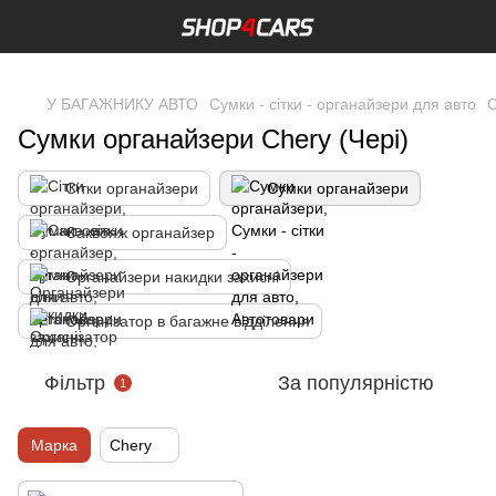
,
У БАГАЖНИКУ АВТО
Сумки - сітки - органайзери для авто
С
Сумки органайзери Chery (Чері)
Сітки органайзери
Сумки органайзери
Саквояж органайзер
Органайзери накидки захисні
Організатор в багажне відділення
Фільтр
За популярністю
1
Марка
Chery