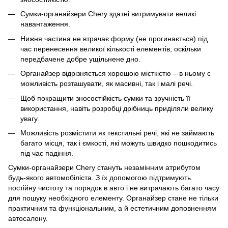
Сумки-органайзери Chery здатні витримувати великі
навантаження.
Нижня частина не втрачає форму (не прогинається) під
час перенесення великої кількості елементів, оскільки
передбачене добре ущільнене дно.
Органайзер відрізняється хорошою місткістю – в ньому є
можливість розташувати, як масивні, так і малі речі.
Щоб покращити зносостійкість сумки та зручність її
використання, навіть розробці дрібниць приділяли велику
увагу.
Можливість розмістити як текстильні речі, які не займають
багато місця, так і ємкості, які можуть швидко пошкодитись
під час падіння.
Сумки-органайзери Chery стануть незамінним атрибутом
будь-якого автомобіліста. З їх допомогою підтримують
постійну чистоту та порядок в авто і не витрачають багато часу
для пошуку необхідного елементу. Органайзер стане не тільки
практичним та функціональним, а й естетичним доповненням
автосалону.