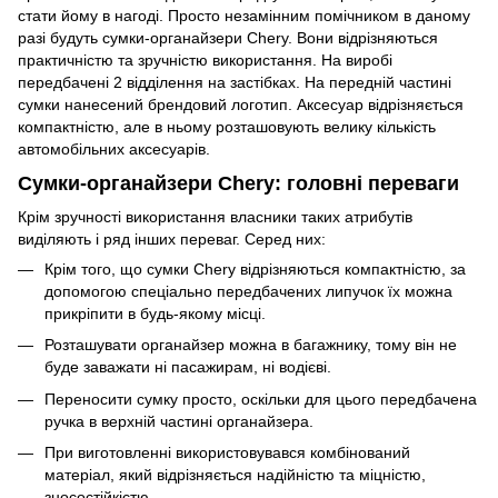
стати йому в нагоді. Просто незамінним помічником в даному
разі будуть сумки-органайзери Chery. Вони відрізняються
практичністю та зручністю використання. На виробі
передбачені 2 відділення на застібках. На передній частині
сумки нанесений брендовий логотип. Аксесуар відрізняється
компактністю, але в ньому розташовують велику кількість
автомобільних аксесуарів.
Сумки-органайзери Chery: головні переваги
Крім зручності використання власники таких атрибутів
виділяють і ряд інших переваг. Серед них:
Крім того, що сумки Chery відрізняються компактністю, за
допомогою спеціально передбачених липучок їх можна
прикріпити в будь-якому місці.
Розташувати органайзер можна в багажнику, тому він не
буде заважати ні пасажирам, ні водієві.
Переносити сумку просто, оскільки для цього передбачена
ручка в верхній частині органайзера.
При виготовленні використовувався комбінований
матеріал, який відрізняється надійністю та міцністю,
зносостійкістю.