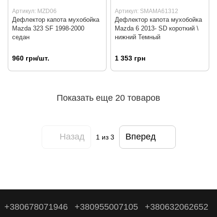
Артикул: MZD06
Артикул: SMAMA61312
Дефлектор капота мухобойка
Дефлектор капота мухобойка
Mazda 323 SF 1998-2000
Mazda 6 2013- SD короткий \
седан
нижний Темный
960 грн/шт.
1 353 грн
Показать еще 20 товаров
Назад
Вперед
1
из 3
+380678071946
+380955007105
+380632062652