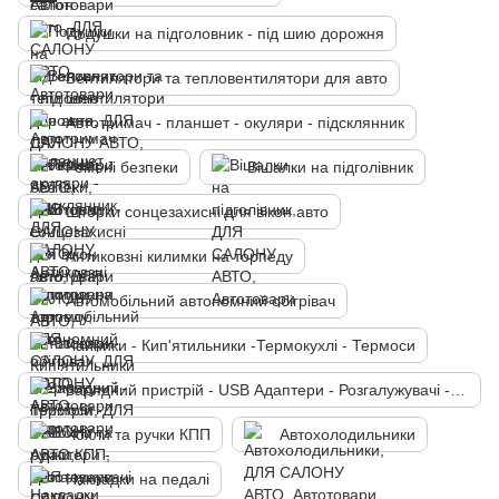
Подушки на підголовник - під шию дорожня
Вентилятори та тепловентилятори для авто
Автотримач - планшет - окуляри - підсклянник
Ремені безпеки
Вішалки на підголівник
Шторки сонцезахисні для вікон авто
Антиковзні килимки на торпеду
Автомобільний автономний обігрівач
Чайники - Кип'ятильники -Термокухлі - Термоси
Зарядний пристрій - USB Адаптери - Розгалужувачі - FM Модулятори
Чохли та ручки КПП
Автохолодильники
Накладки на педалі