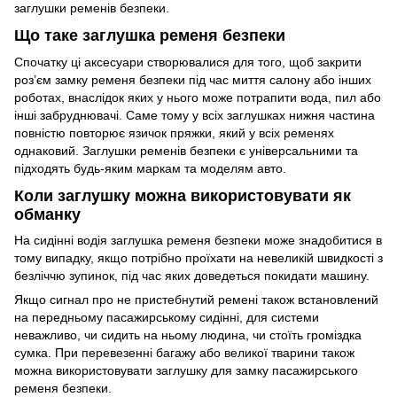
заглушки ременів безпеки.
Що таке заглушка ременя безпеки
Спочатку ці аксесуари створювалися для того, щоб закрити
роз’єм замку ременя безпеки під час миття салону або інших
роботах, внаслідок яких у нього може потрапити вода, пил або
інші забруднювачі. Саме тому у всіх заглушках нижня частина
повністю повторює язичок пряжки, який у всіх ременях
однаковий. Заглушки ременів безпеки є універсальними та
підходять будь-яким маркам та моделям авто.
Коли заглушку можна використовувати як
обманку
На сидінні водія заглушка ременя безпеки може знадобитися в
тому випадку, якщо потрібно проїхати на невеликій швидкості з
безліччю зупинок, під час яких доведеться покидати машину.
Якщо сигнал про не пристебнутий ремені також встановлений
на передньому пасажирському сидінні, для системи
неважливо, чи сидить на ньому людина, чи стоїть громіздка
сумка. При перевезенні багажу або великої тварини також
можна використовувати заглушку для замку пасажирського
ременя безпеки.