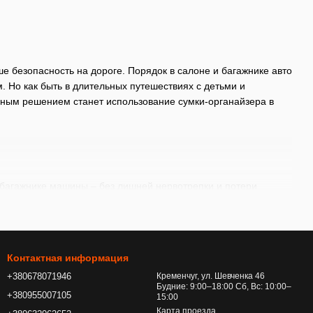
ие
 безопасность на дороге. Порядок в салоне и багажнике авто
 Но как быть в длительных путешествиях с детьми и
ьным решением станет использование сумки-органайзера в
багажнике машины – без лишней нервотрепки и потери
а;
Контактная информация
ия: все предметы в аксессуаре надежно фиксируются;
+380678071946
Кременчуг, ул. Шевченка 46
но в путешествиях большой компанией – с маленькими детьми
Будние: 9:00–18:00 Сб, Вс: 10:00–
+380955007105
15:00
Карта проезда