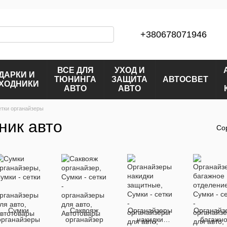
+380678071946
ВСЕ ДЛЯ
УХОД И
ДАРКИ И
ТЮНИНГА
ЗАЩИТА
АВТОСВЕТ
ХОДНИКИ
АВТО
АВТО
тки органайзеры
ник авто
Со
Сумки
Саквояж
Органайзеры
Органайз
органайзеры
органайзер
накидки
багажн