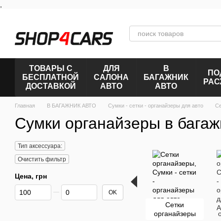
,
Перейти к основному контенту
ТОВАРЫ С
ДЛЯ
В
ПО
БЕСПЛАТНОЙ
САЛОНА
БАГАЖНИК
РАС
ДОСТАВКОЙ
АВТО
АВТО
Главная
В БАГАЖНИК АВТО
Сумки - сетки - органайзеры для авто
Се
Сумки органайзеры в багаж
Тип аксессуара:
Очистить фильтр
Цена, грн
От Цена, грн
До Цена, грн
OK
Сетки
органайзеры