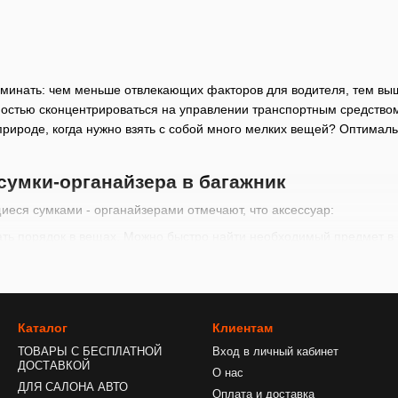
защитные
отделен
минать: чем меньше отвлекающих факторов для водителя, тем выше
остью сконцентрироваться на управлении транспортным средством.
рироде, когда нужно взять с собой много мелких вещей? Оптимал
умки-органайзера в багажник
еся сумками - органайзерами отмечают, что аксессуар:
ть порядок в вещах. Можно быстро найти необходимый предмет в 
дороге;
нство в салоне, делая поездку более комфортной;
то ухоженный, опрятный вид, что важно для каждого автовладельц
Каталог
Клиентам
ригинальную обивку автомобиля от бытовых загрязнений и замокан
ТОВАРЫ С БЕСПЛАТНОЙ
Вход в личный кабинет
ть больше вещей, не ограничивая себя в удобстве. Это особо важ
ДОСТАВКОЙ
О нас
 на дачу, море или просто на пикник.
ДЛЯ САЛОНА АВТО
Оплата и доставка