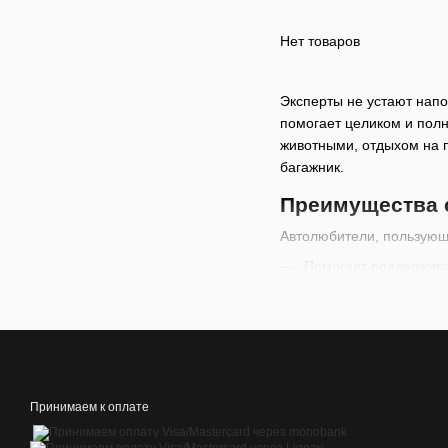
Нет товаров
Эксперты не устают напо
помогает целиком и полн
животными, отдыхом на п
багажник.
Преимущества с
Автолюбители, пользующи
Помогает поддержива
драгоценных минут в 
Освобождает простра
Придает багажнику ав
Позволяет уберечь о
Принимаем к оплате
Дает возможность взя
и животными, выездах