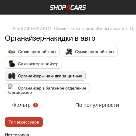
,
В БАГАЖНИК АВТО
Сумки - сетки - органайзеры для авто
Ор
Органайзер-накидки в авто
Сетки органайзеры
Сумки органайзеры
Саквояж органайзер
Органайзеры накидки защитные
Органайзер в багажное отделение
Фильтр
По популярности
1
Тип аксессуара
Нет товаров