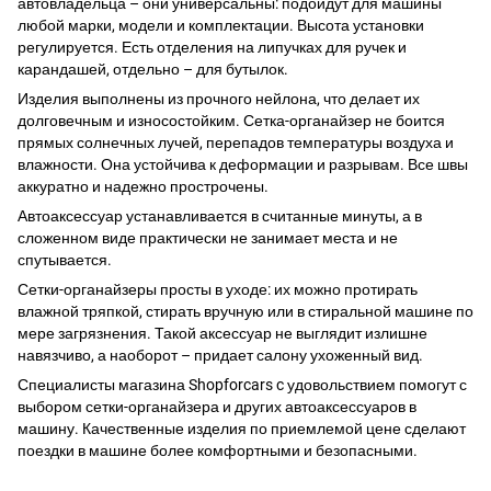
автовладельца – они универсальны: подойдут для машины
любой марки, модели и комплектации. Высота установки
регулируется. Есть отделения на липучках для ручек и
карандашей, отдельно – для бутылок.
Изделия выполнены из прочного нейлона, что делает их
долговечным и износостойким. Сетка-органайзер не боится
прямых солнечных лучей, перепадов температуры воздуха и
влажности. Она устойчива к деформации и разрывам. Все швы
аккуратно и надежно прострочены.
Автоаксессуар устанавливается в считанные минуты, а в
сложенном виде практически не занимает места и не
спутывается.
Сетки-органайзеры просты в уходе: их можно протирать
влажной тряпкой, стирать вручную или в стиральной машине по
мере загрязнения. Такой аксессуар не выглядит излишне
навязчиво, а наоборот – придает салону ухоженный вид.
Специалисты магазина Shopforcars c удовольствием помогут с
выбором сетки-органайзера и других автоаксессуаров в
машину. Качественные изделия по приемлемой цене сделают
поездки в машине более комфортными и безопасными.