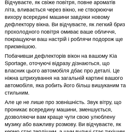
Відчуваєте, як свіже повітря, повне ароматів
літа, вливається через вікно, не створюючи
вихору всередині машини завдяки новому
дефлектору вікна. Ви відчуваєте, як легкий бриз
прохолодного повітря омиває ваше обличчя,
покращуючи ваш настрій і роблячи подорож ще
приємнішою.
Побачивши дефлекторів вікон на вашому Kia
Sportage, оточуючі відразу дізнаються, що
власник цього автомобіля дбає про деталі. Це
ніжна штрихування на загальній картині вашого
автомобіля, яка робить його більш вишуканим та
стильним.
Але це не лише про зовнішність. Звук вітру, що
проникає всередину машини, зменшується,
дозволяючи вам краще чути свою улюблену
музику або важливу розмову. Ви відчуваєте, як
кермо стає теплішим, а шум вулиці стає тихішим.