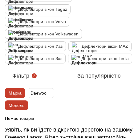
Дефлектори вікон Tagaz
Дефлектори вікон Volvo
Дефлектори вікон Volkswagen
Дефлектори вікон Уаз
Дефлектори вікон MAZ
Дефлектори вікон Заз
Дефлектори вікон Tesla
Фільтр
За популярністю
2
Марка
Daewoo
Модель
Немає товарів
Уявіть, як ви їдете відкритою дорогою на вашому
Daewoo Lanos. Вітер зустрічає ваш автомобіль,